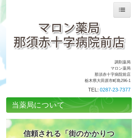
ホーム
当薬局について
会社案内
調剤薬局
処方箋の受付
マロン薬局
那須赤十字病院前店
ジェネリック薬について
栃木県大田原市町島296-1
TEL:
0287-23-7377
店舗案内
当薬局について
信頼される「街のかかりつ